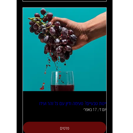
יינות טבעיים? טעימה ודיון עם גל זהר ועידו
יום ד׳, 17 באפר׳
פרטים