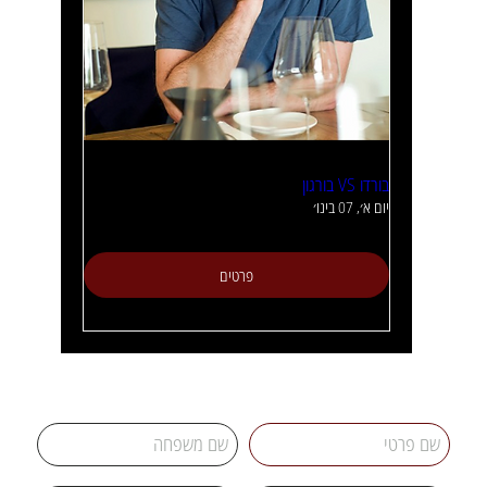
בורדו VS בורגון
יום א׳, 07 בינו׳
פרטים
במידה וכיתת האומן שבה אתם מעוניינים להשתתף מלאה ותרצו להיכנס לרשימת המתנה, אנא השאירו פרטיכם וניצור איתכם קשר במידה ויתפנה
מקום (ניתן לסמן יותר מכיתת אומן אחת)