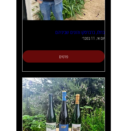
ברולו, ברברסקו והזנים שביניהם
יום א׳, 11 בפבר׳
פרטים