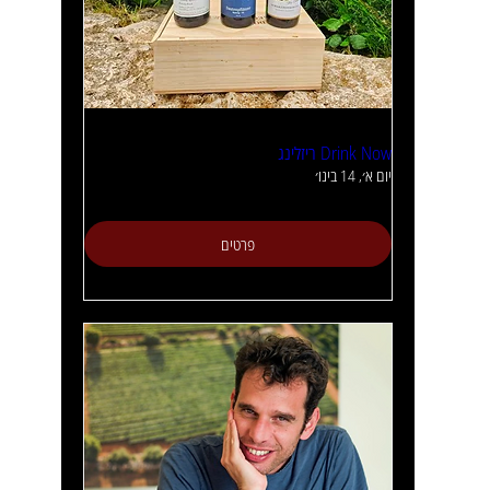
Drink Now ריזלינג
יום א׳, 14 בינו׳
פרטים