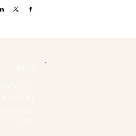
צרו קשר
3-9736701
בזל 16, פתח תקווה
sohnwinery.
com