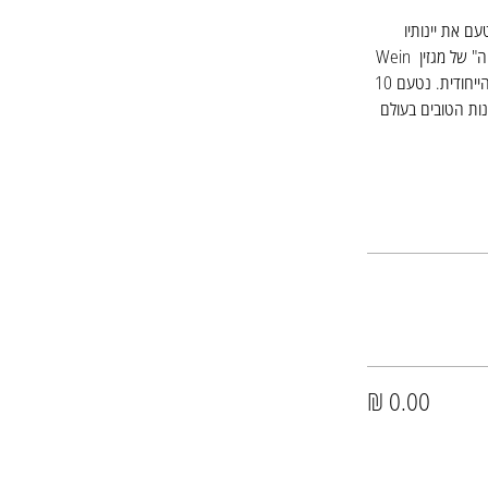
יקב ונטעם את יינותיו 
יחדיו. הטעימה תכלול הסברים ורב-שיח עם גונתר שזכה רק לאחרונה בתואר "פורטפוליו היין הטוב בגרמניה" של מגזין Wein 
Plus על יינותיו מהחלקות המפורסמות ביותר בגרמניה, על הפרויקטים המשותפים שלנו ועל תפיסת עולמו הייחודית. נטעם 10 
ום השני ברשימת היינות הטובים בעולם 