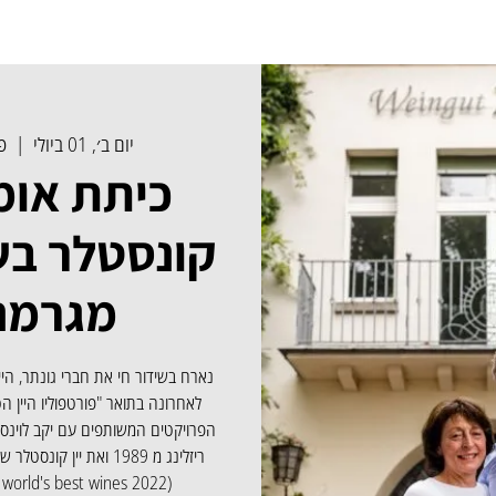
יום ב׳, 01 ביולי
  |  
פ
כיתת אומ
קונסטלר בש
מגרמנ
נארח בשידור חי את חברי גונתר, היי
לאחרונה בתואר "פורטפוליו היין ה
ריזלינג מ 1989 ואת יין ק
(James Suckling world's best wines 2022)