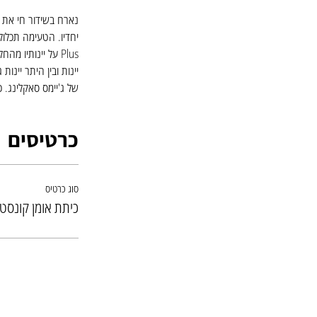
של ג'יימס סאקלינג. 
כרטיסים
סוג כרטיס
כיתת אומן קונסט