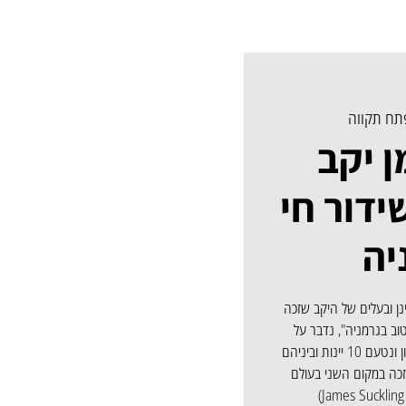
תח תקווה
ן יקב
ידור חי
יה
נן ובעלים של היקב שזכה
טוב בגרמניה", נדבר על
הפרויקטים המשותפים עם יקב לוינסון ונטעם 10 יינות וביניהם
ונסטלר שזכה במקום השני בעולם