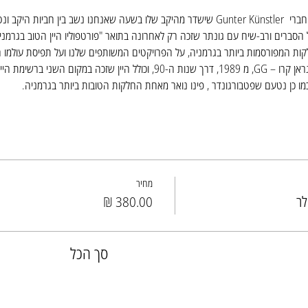
נארח בשידור חי את חברי  Gunter Künstler שישדר מהיקב שלו בשעה שאנחנו נשב בין חביות ה
יינות ובין היתר יינות גראן קרו – GG, מ 1989, דרך שנות ה-90, וכולל היין שזכה במק
כמו כן נטעם שפטבורגונדר , פינו נואר מאחת החלקות הטובות ביותר בגרמניה.
מחיר
לר
סך הכל