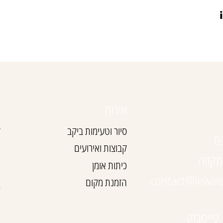
אירוח
ע
e
סיור וטעימות ביקב
0
ה
קבוצות ואירועים
ה
כיתות אומן
ה
contact@lewin
הזמנת מקום
ל
ה
פייסבוק