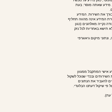
ומטי, כגון מידע על מכשיר
פן בו אתה משתמש. מידע שאתה מוסר: בעת
.
בורך את השירות. המידע
רת המידע אינה מהווה תחליף
ה נקייה מאלרגנים (כגון
א תישא באחריות לכל נזק
 כתובת IP, מזהה מכשיר (Device ID), מערכת הפעלה, ונתוני מיקום גיאוגרפי
ע אישי המתקבל ממגוון
השירותים ובכדי שנוכל לשקול
ים להעביר את הנתונים
פי שיקול דעתנו הבלעדי.
עת).