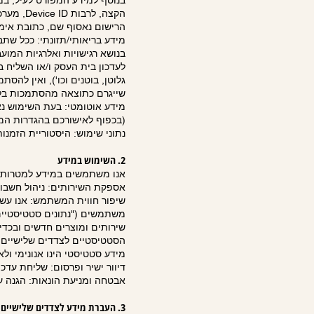
בנוסף למידע המפורט לעיל, במה
הרישום נאסוף שם, כתובת אימי
מידע בריאותי/תזונתי: ככל שתב
בנושא רגישויות ואלרגיות המו
לעדכון בית העסק ו/או השליח ב
גלוטן, בוטנים וכו'), ואין ל
שייגרם כתוצאה מהסתמכות בלע
(בכפוף לאישורכם בהגדרות המכ
נתוני שימוש: היסטוריית הזמנו
2. השימוש במידע
אנו משתמשים במידע למטרות 
אספקת השירותים: ניהול חשבו
שיפור חווית המשתמש: אנו עשו
משתמשים ("נתונים סטטיסטיים"
שירותים ומוצרים חדשים ובכדי
הסטטיסטיים לצדדים שלישיים מ
מידע סטטיסטי הינו אנונימי ולא
דיוור ישיר ופרסום: שליחת עד
אבטחה ומניעת הונאות: הגנה 
3. העברת מידע לצדדים שלישיים