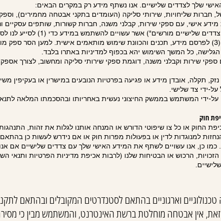
ישי שלך לצדדים שלישיים. אנו נשתף מידע רק במקרים הבאים:
, חברות שליחויות, שירותי סליקה (העומדים בתקני אבטחה מחמירים), וספקי
מידע אישי, עם ספקי שירות, קבלני משנה, חברות קשורות, שותפים עסקיים ונו
לנו בהבנת השימוש בשירותים; (3) לפרסם מידע, תכנים והכוונת שימוש מותאמים אישית. למען הסר 
 הגלישה, כל המשך השימוש יהא בכפוף למדיניות באתרו בלבד.
פקי שירות וקבלני משנה, דוגמת ספקי שירותי סליקה ומחשוב, לצורך אספק
ק, תקלה, אובדן מידע או פגיעה בפרטיות הנובעים במישרין או בעקיפין משי
ל-ידי צד שלישי.
 על-ידי המשתמש בממשק החיצוני נעשית באחריותו ובהסכמתו המלאה לתנאי 
פת החוק או כל צו שיפוטי הדורש או המנחה אותנו לגלות את זהות, התנהגות א
ות למנוגדות לדין או בפעולות מפרות חוק או אם נידרש לעשות כן בהתאם לד
מו כן, אנו עשויים לשתף את המידע האישי שלך עם צדדים שלישיים אם אנו 
 הזכויות, הרכוש או הבטיחות שלנו (לרבות אכיפת מדיניות הפרטיות ותנאי השימ
לישיים.
 טכנולוגיים וארגוניים בהתאם לסטנדרטים המקובלים ובהתאם לתקנ