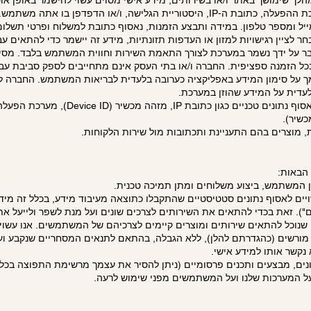
לך שימושך באתר ו/או בשירותים, מידע אישי מסוים עשוי להישמר באופן אוט
הקצה, לרבות Device ID, מערכת ההפעלה, כתובת ה-IP, היסטוריית הגלישה, ו/או הדפד
יל ומספר טלפון. במידה ותבצע הזמנות, נאסוף כתובת למשלוח ופרטי תשלום
חר לציין רגישויות למזון או העדפות תזונתיות, מידע זה יישמר כדי להתאים ע
עבר על ידך נשמר במערכת לצורך התאמת השירות וחווית המשתמש בלבד. מסי
כל הזמנה ספציפית. החברה ו/או בתי העסק אינם מתחייבים לספק סביבת עבוד
הסתמך על סימון המידע באפליקציה כערובה בלעדית לבריאות המשתמש. החברה ל
דית על המידע שהוזן במערכת.
מידע אוטומטי: בעת השימוש נאסוף נתונים טכניים כגון
שיר).
ת, מוצרים בהם התעניינת ותכתובות מול שירות הלקוחות.
הבאות:
ן המשתמש, ביצוע משלוחים ומתן תמיכה טכנית.
יים לאסוף נתונים סטטיסטיים שהתקבלו כתוצאה מעיבוד מידע, בכלל זה מיד
). זאת בכדי להתאים את השירותים לצרכים שונים ועל מנת לשפר ולייעל את 
 שנוכל להתאים שירותים ומוצרים קיימים לצרכיהם של המשתמשים. אנו עשוי
ורשים (כהגדרתם להלן), ללא הגבלה, בהתאם לתנאים המסחריים שנקבע ועל 
 נקשר אותו למידע אישי.
כונים, מבצעים ותכנים פרסומיים (ניתן להסיר את עצמך מרשימת התפוצה בכל 
על המערכות שלנו ועל המשתמשים מפני שימוש לרעה.