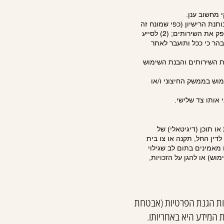
 מחשוב ענן.
תנת הרישיון (כפי שמונח זה
מוגדר בתנאי השימוש) (להלן: "צדדים שלישיים מורשים") אשר עשויים להשתמש במידע כדי (1) לסייע לנו לספק את השירותים; (2) לסייע
ספק מובהר כי ככל ותועבר לאתר
ת השירותים והבנת השימוש
מוש בממשק החיצוני ו/או
אותו צד שלישי.
ו תוכן (דיגיטאלי) של
ין החל, תקנה או צו בית
מאמינים בתום לב שגילוי
וש) או להגן על הזכויות,
ות הגנת הפרטיות (אבטחת