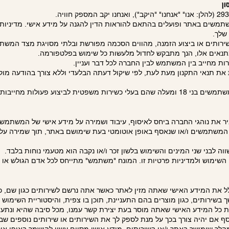
ון
משים באתר ופועלים בהתאם להוראות הדין להגנה על מידע אישי. מדיניות ז
שלך.
רותים או ביצוע הזמנה, מהווים הסכמה מפורשת ובלתי מסויגת מצד המשת
מתנאים אלו, הנך מתבקש לחדול מלעשות כל שימוש בפלטפורמה.
ת מחייב בין המשתמש לבין החברה לכל דבר ועניין.
את תנאי התקנון מעת לעת, לפי שיקול דעתה הבלעדי וללא צורך בהודעה מוקד
שפטית לביצוע פעולות מחייבות.
ביר את נוהגי החברה ביחס לאיסוף, עיבוד ושמירה על מידע אישי של המשתמש
 המשתמשים ו/או שנאסף באופן אוטומטי בעת שימושם באתר, תוך שמירה על 
וה לבני שני המינים והשימוש בלשון זכר ו/או נקבה הוא מטעמי נוחות בלבד.
השימוש ולמדיניות פרטיות זו. המונח "משתמש" מתייחס לכל אדם הגולש או
ל את המידע האישי שאתה מזין לאתר כאשר אתה נרשם לשירותים כגון שם, כת
 בשירותים, כגון מוצרים בהם התעניינת, תוכן בו צפית, והיסטוריית השימוש
את כל המידע האישי שאתה מוסר בעת יצירת קשר עמנו, מכל סיבה שהיא ונתע
וסף אם יהיה צורך בכך על מנת לספק לך את השירותים או שירותים נוספים שב