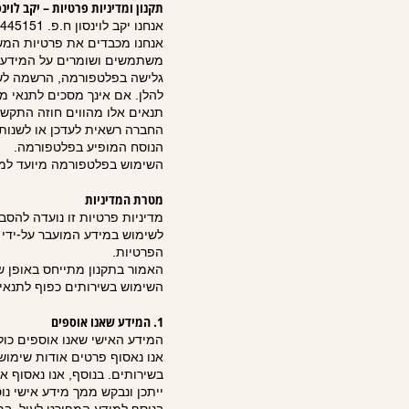
תקנון ומדיניות פרטיות – יקב לוינס
אנחנו יקב לוינסון ח.פ. 293445151 (להלן: אנו" "אנחנו" "היקב"), ואנחנו יקב המספק חוויה.
אנחנו מכבדים את פרטיות המשת
משתמשים ושומרים על המידע 
גלישה בפלטפורמה, הרשמה לשי
להלן. אם אינך מסכים לתנאי 
תנאים אלו מהווים חוזה התקשרו
החברה רשאית לעדכן או לשנות 
הנוסח המופיע בפלטפורמה.
השימוש בפלטפורמה מיועד למשתמשים בני 18 ומעלה שהם בעלי כשירות מ
מטרת המדיניות
מדיניות פרטיות זו נועדה להס
לשימוש במידע המועבר על-ידי
הפרטיות.
האמור בתקנון מתייחס באופן שו
השימוש בשירותים כפוף לתנאי 
1. המידע שאנו אוספים
המידע האישי שאנו אוספים כול
אנו נאסוף פרטים אודות שימושך
בשירותים. בנוסף, אנו נאסוף 
ייתכן ונבקש ממך מידע אישי נ