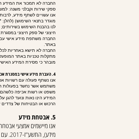
החברה לא תמכור את המידע הא
ספקי שירות וקבלני משנה: למשל
אנו עשויים לשתף מידע, לרבות 
חיצוני של ספק חיצוני במסגרת
החברה משתפת מידע אישי עם ס
באתר.
החברה לא תישא באחריות לכל נז
מתקלות טכניות באתר המופעל ע
מובהר כי מסירת המידע האישי
4. העברת מידע אישי במסגרת אכיפת חוק
אנו נשתף פעולה עם רשויות אכי
משתמש אשר נחשד בפעולות הנחז
משפט או רשות אכיפה כלשהם. כ
המידע הינו נאות ונועד להגן על
הרכוש או הבטיחות של צדדים ש
5. אבטחת מידע
אנו מיישמים אמצעי אבטחה
מידע), התשע"ז-2017. עם זאת, אין אבטחה מוחלטת ברשת האינטרנט, והמשתמש מבין כי מסירת המידע היא באחריותו.