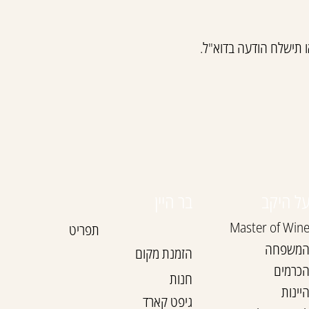
 תישלח הודעה בדוא"ל.
ל היקב
בר היין
Master of Win
תפריט
משפחה
הזמנת מקום
כרמים
חנות
יינות
גיפט קארד