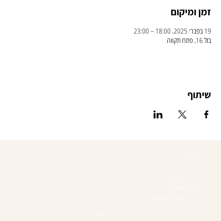
זמן ומיקום
19 בפבר׳ 2025, 18:00 – 23:00
בזל 16, פתח תקווה
שיתוף
צרו קשר
03-9736701
בזל 16, פתח תקווה
contact@lewinsohnwinery.com
פייסבוק