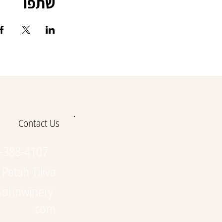
שתפו
Contact Us
-388-4107
 Petah Tikva
sohnwinery.
com