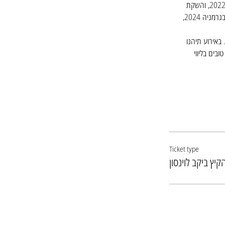
בואו לשתות החל משעת השקיעה את יינות הקיץ שלנו: גראז' דה פאפא רוזה 2023, גראז' דה פאפא לבן 2022, והשקת 
ריזלינג "קונץ" 2022 - ריזלינג גרמני תוצר שיתוף פעולה בין יקב לוינסון ליקב קונסטלר הנפלא (יקב השנה בגרמניה 2024, 
 באירוע תיהנו 
בים בליווי 
Ticket type
יץ ביקב לוינסון