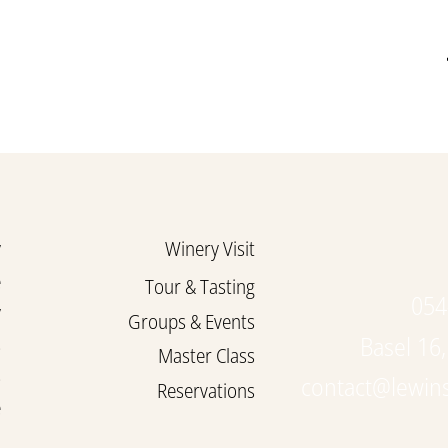
y
Winery Visit
e
Tour & Tasting
054
y
Groups & Events
Basel 16,
s
Master Class
s
contact@lewin
Reservations
e
d