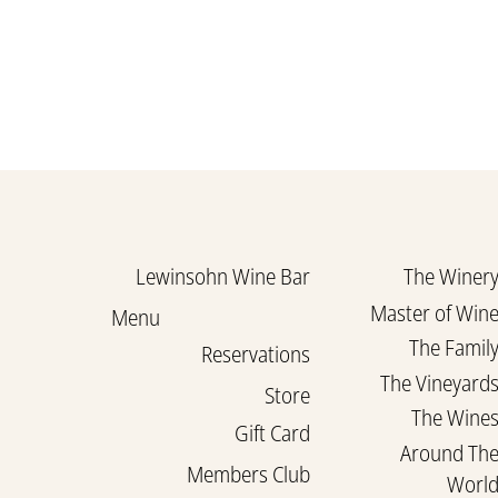
Lewinsohn Wine Bar
The Winer
Master of Win
Menu
The Famil
Reservations
The Vineyard
Store
The Wine
Gift Card
Around Th
Members Club
Worl