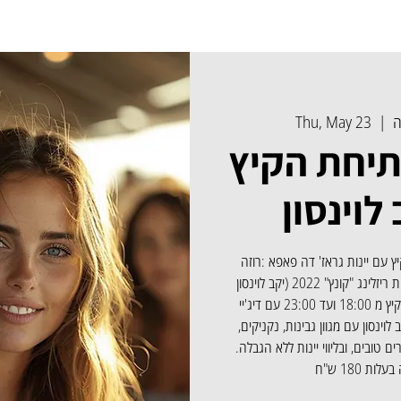
ה
  |  
Thu, May 23
תיחת הקיץ
לוינסון
ץ עם יינות גראז' דה פאפא :רוזה
2023, לבן 2022, והשקת ריזלינג "קונץ" 2022 (יקב לוינסון
ויקב קונסטלר) באווירת קיץ מ 18:00 ועד 23:00 עם דיג'יי
לוינסון עם מגוון גבינות, נקניקים,
ם טובים, ובליווי יינות ללא הגבלה.
ות 180 ש"ח