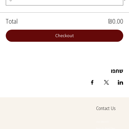
Total
₪0.00
Checkout
שתפו
Contact Us
054-388-4107
Basel 16, Petah Tikva